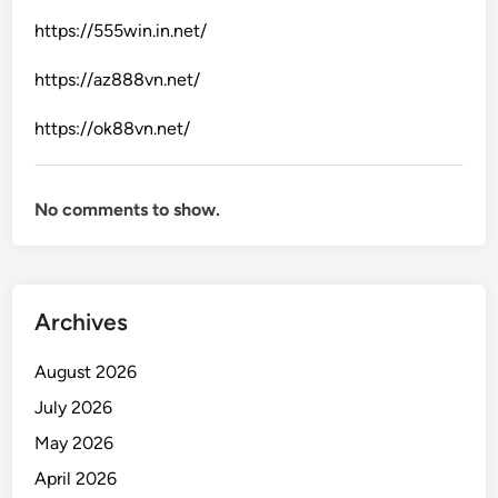
o
https://555win.in.net/
s
https://az888vn.net/
https://ok88vn.net/
No comments to show.
Archives
August 2026
July 2026
May 2026
April 2026