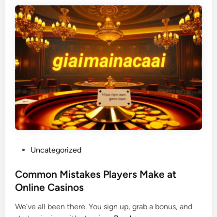
M
a
s
t
e
r
O
n
l
i
n
e
C
P
Uncategorized
a
o
s
s
Common Mistakes Players Make at
i
t
Online Casinos
n
e
o
We’ve all been there. You sign up, grab a bonus, and
d
s